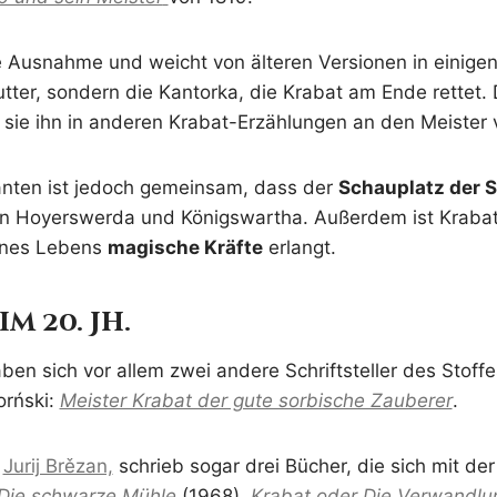
 Ausnahme und weicht von älteren Versionen in einigen
Mutter, sondern die Kantorka, die Krabat am Ende rettet
sie ihn in anderen Krabat-Erzählungen an den Meister 
anten ist jedoch gemeinsam, dass der
Schauplatz der 
n Hoyerswerda und Königswartha. Außerdem ist Kraba
eines Lebens
magische Kräfte
erlangt.
m 20. Jh.
aben sich vor allem zwei andere Schriftsteller des Sto
orński:
Meister Krabat der gute sorbische Zauberer
.
,
Jurij Brězan,
schrieb sogar drei Bücher, die sich mit de
Die schwarze Mühle
(1968),
Krabat oder Die Verwandlu