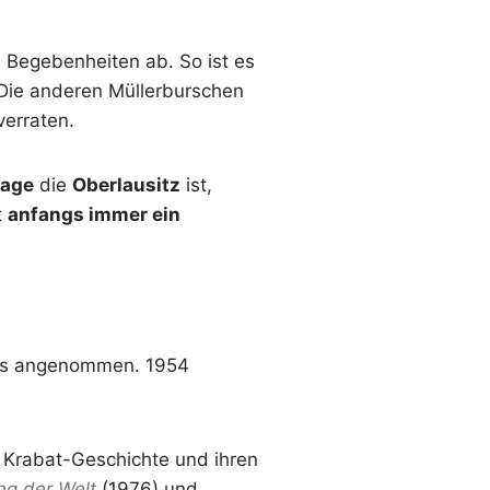
 Begebenheiten ab. So ist es
. Die anderen Müllerburschen
verraten.
Sage
die
Oberlausitz
ist,
t
anfangs immer ein
ffes angenommen. 1954
r Krabat-Geschichte und ihren
ng der Welt
(1976) und