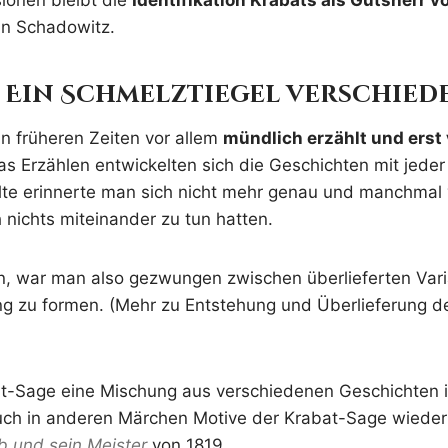
ionen bleibt die
Identifikation Krabats als Gutsherr 
nn Schadowitz.
: Ein Schmelztiegel verschie
 früheren Zeiten vor allem
mündlich erzählt und erst 
as Erzählen entwickelten sich die Geschichten mit jede
te erinnerte man sich nicht mehr genau und manchmal
 nichts miteinander zu tun hatten.
, war man also gezwungen zwischen überlieferten Var
ng zu formen. (Mehr zu Entstehung und Überlieferung d
-Sage eine Mischung aus verschiedenen Geschichten ist
uch in anderen Märchen Motive der Krabat-Sage wiederf
b und sein Meister
von 1819.