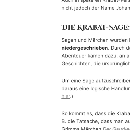
Auch in späteren Krabat-Vers
nicht jedoch der Name Joha
Die Krabat-Sage
Sagen und Märchen wurden in
niedergeschrieben
. Durch d
Abenteuer kamen dazu, an al
Geschichten, die ursprünglich
Um eine Sage aufzuschreiben
daraus eine logische Handlu
hier
.)
So kommt es, dass die Krabat
B. die Tatsache, dass man a
Grimms Märchen
Der Gaudie