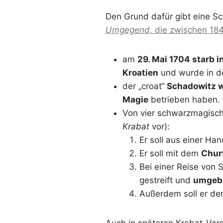
Den Grund dafür gibt eine Sch
Umgegend
, die zwischen 18
am
29. Mai 1704 starb 
Kroatien
und wurde in de
der „croat“
Schadowitz w
Magie
betrieben haben.
Von vier schwarzmagische
Krabat
vor):
Er soll aus einer Ha
Er soll mit dem
Chur
Bei einer Reise von 
gestreift und
umgeb
Außerdem soll er de