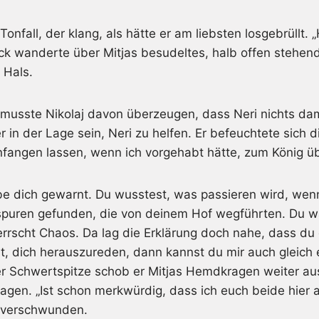
Tonfall, der klang, als hätte er am liebsten losgebrüllt. 
ick wanderte über Mitjas besudeltes, halb offen stehe
 Hals.
 musste Nikolaj davon überzeugen, dass Neri nichts dam
in der Lage sein, Neri zu helfen. Er befeuchtete sich di
fangen lassen, wenn ich vorgehabt hätte, zum König übe
abe dich gewarnt. Du wusstest, was passieren wird, we
puren gefunden, die von deinem Hof wegführten. Du wars
errscht Chaos. Da lag die Erklärung doch nahe, dass d
t, dich herauszureden, dann kannst du mir auch gleich 
 der Schwertspitze schob er Mitjas Hemdkragen weiter a
lagen. „Ist schon merkwürdig, dass ich euch beide hier 
e verschwunden.